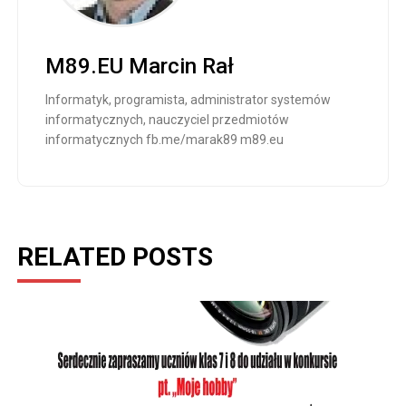
uczniówUmożliwienie
uczniom skonfrontowania
swojej wiedzy z wiedzą
innychpromowanie
M89.EU Marcin Rał
osiągnięć uczniów 1.
Konkurs przeznaczony
Informatyk, programista, administrator systemów
jest…
informatycznych, nauczyciel przedmiotów
informatycznych fb.me/marak89 m89.eu
RELATED POSTS